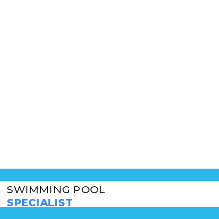
ruh wilayah indonesia. Kemudian, untuk jasa perawatan atau maintenance, ko
 hanya memberikan pelayanan untuk perusahaan, tapi kami juga menangani u
kan harga bersaing serta pelayanan yang profesional. Bagi anda yang memerl
elatan
latan
SWIMMING POOL
SPECIALIST