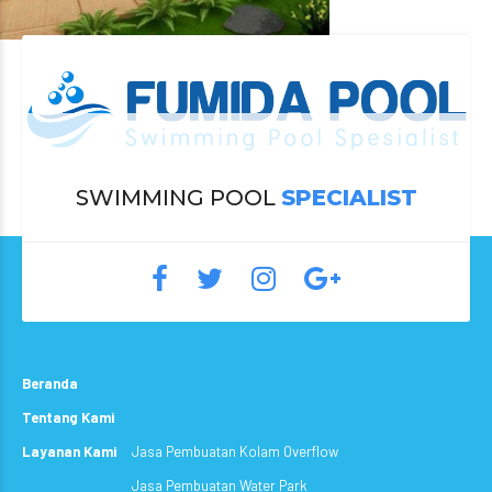
SWIMMING POOL
SPECIALIST
Beranda
Tentang Kami
Layanan Kami
Jasa Pembuatan Kolam Overflow
Jasa Pembuatan Water Park