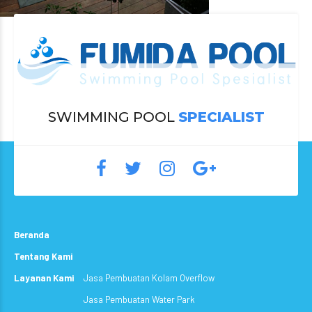
SWIMMING POOL
SPECIALIST
Beranda
Tentang Kami
Layanan Kami
Jasa Pembuatan Kolam Overflow
Jasa Pembuatan Water Park