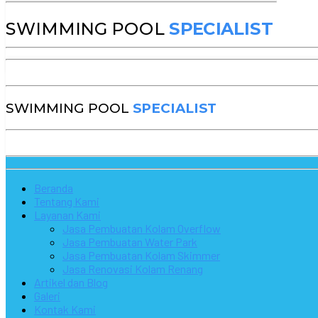
SWIMMING POOL
SPECIALIST
SWIMMING POOL
SPECIALIST
Beranda
Tentang Kami
Layanan Kami
Jasa Pembuatan Kolam Overflow
Jasa Pembuatan Water Park
Jasa Pembuatan Kolam Skimmer
Jasa Renovasi Kolam Renang
Artikel dan Blog
Galeri
Kontak Kami