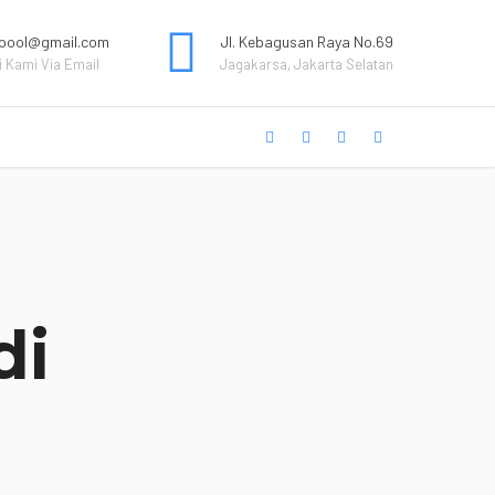
pool@gmail.com
Jl. Kebagusan Raya No.69
 Kami Via Email
Jagakarsa, Jakarta Selatan
di