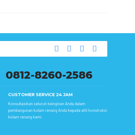
0812-8260-2586
CUSTOMER SERVICE 24 JAM
Konsultasikan seluruh keinginan Anda dalam
pembangunan kolam renang Anda kepada ahli konstruksi
kolam renang kami.