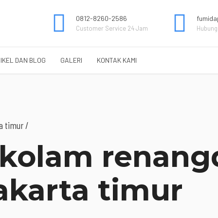
0812-8260-2586
fumida
Customer Service 24 Jam
Hubungi
IKEL DAN BLOG
GALERI
KONTAK KAMI
a timur /
 kolam renang
akarta timur