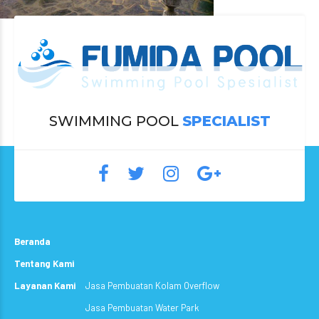
SWIMMING POOL
SPECIALIST
Beranda
Tentang Kami
Layanan Kami
Jasa Pembuatan Kolam Overflow
Jasa Pembuatan Water Park