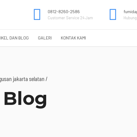
0812-8260-2586
fumida
Customer Service 24 Jam
Hubungi
IKEL DAN BLOG
GALERI
KONTAK KAMI
usan jakarta selatan /
 Blog