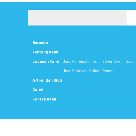
CONTINUE READING
Beranda
Tentang Kami
Layanan Kami
Jasa Pembuatan Kolam Overflow
Jasa 
Jasa Renovasi Kolam Renang
Artikel dan Blog
Galeri
Kontak Kami
Copyright ©
Fumida Pool
2022. All rights reserved.