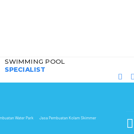
SWIMMING POOL
SPECIALIST
mbuatan Water Park
Jasa Pembuatan Kolam Skimmer