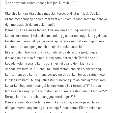
“Apa penyebab kolam renang kita jadi kumuh…..?”
Okelah silahkan kita bahas masalah tersebut di atas. Tidak Sedikit
orang menganggap bahwa “merawat air kolam renang sama mudahnya
dgn merawat air dalam bak mandi”.
Memang Lah kalau air tersebut dalam jumlah mungil enteng kita
kendalikan, tetapi jikalau dalam jumlah yg akbar sehingga kita yg dibuat
kelabakan. Sama halnya bersama api, apabila mungil sanggup jd rekan
kita tetapi kalau agung malah menjadi petaka untuk kita.
Bila air dalam bak mandi kita kumuh tak usah repot repot, tinggal
dibuang saja airnya & pindai air yg baru, beres deh. Tetapi apa air
kepada kolam renang kamu pula ingin di buang demikian saja
seandainya kumuh??? Sebelum kamu membuang air kolam renang
kamu, mencoba kamu hitung berapa puluh bahkan berapa ratus meter
kubik air yg kamu buang ketika itu??? Berapa jumlah duit yg mesti kamu
keluarkan buat membuang & isikan kembali air tersebut??? Berapa
lama kamu sanggup menciptakan air kolam tersebut penuh kembali???
Berapa lama air tersebut sanggup bersi teguh???
Menjadi rawatlah air kolam renang kamu supaya terus jernih tidak
dengan membuang buang duit tenaga & saat kamu. Dikarenakan air