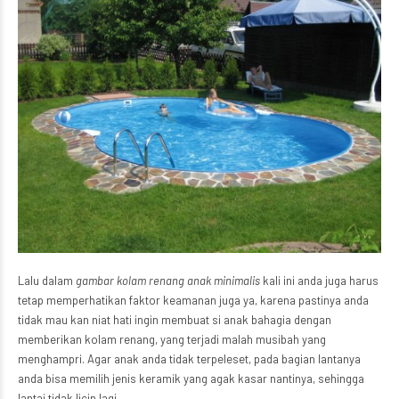
Lalu dalam
gambar kolam renang anak minimalis
kali ini anda juga harus
tetap memperhatikan faktor keamanan juga ya, karena pastinya anda
tidak mau kan niat hati ingin membuat si anak bahagia dengan
memberikan kolam renang, yang terjadi malah musibah yang
menghampri. Agar anak anda tidak terpeleset, pada bagian lantanya
anda bisa memilih jenis keramik yang agak kasar nantinya, sehingga
lantai tidak licin lagi.