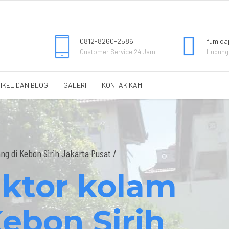
0812-8260-2586
fumida
Customer Service 24 Jam
Hubungi
IKEL DAN BLOG
GALERI
KONTAK KAMI
g di Kebon Sirih Jakarta Pusat /
aktor kolam
ebon Sirih